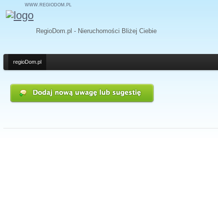
WWW.REGIODOM.PL
RegioDom.pl - Nieruchomości Bliżej Ciebie
regioDom.pl